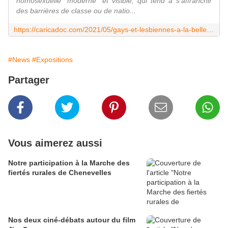
homosexuelle "moderne" et visible, qui tend à s'affranchir
des barrières de classe ou de natio...
https://caricadoc.com/2021/05/gays-et-lesbiennes-a-la-belle-epoque-exposition-a-louer-gratuite-pour-colleges-et-lycees.html
#News
#Expositions
Partager
Vous aimerez aussi
Notre participation à la Marche des
fiertés rurales de Chenevelles
Nos deux ciné-débats autour du film