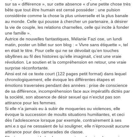
sur sa « différence », sur cette absence « d’une petite chose très
bête que tout être humain est censé posséder : une pulsion
considérée comme la chose la plus universelle et la plus banale
au monde. Celle qui pousse à chercher un partenaire, à désirer
la vie de couple, les relations charnelles, celle qui incite à fonder
une famille ».
Autrice de nouvelles fantastiques, Mélanie Fazi ose, un lundi
matin, poster un billet sur son blog : « Vivre sans étiquette », tel
en était le titre. Pour celle qui ne se dévoilait qu’en touches
sibyllines au fil des histoires qu’elle imaginait, c’est une vraie
révolution. Le soutien et la compréhension en retour, une vraie
surprise réconfortante.
Ainsi est né ce texte court (122 pages petit format) dans lequel
chronologiquement, elle évoque les différentes étapes et
émotions traversées pendant des années : prise de conscience
de sa différence, incompréhension face aux impératifs dictés par
la société, son absence de désir sexuel qui n’exclut pas son
attirance pour les femmes.
Si elle n’a jamais eu à subir de moqueries ou violences, elle
évoque la succession de moults situations humiliantes, et ceci
dès l’adolescence lorsque par exemple, contrairement à ses
ami.e.s qui ne cessaient de lui souligner, elle n’éprouvait aucune
attirance pour des camarades de classe.