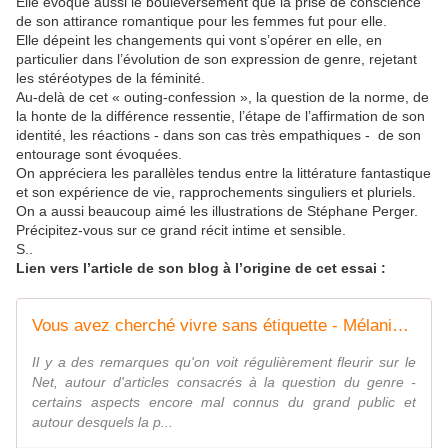
Elle évoque aussi le bouleversement que la prise de conscience
de son attirance romantique pour les femmes fut pour elle.
Elle dépeint les changements qui vont s’opérer en elle, en
particulier dans l’évolution de son expression de genre, rejetant
les stéréotypes de la féminité.
Au-delà de cet « outing-confession », la question de la norme, de
la honte de la différence ressentie, l’étape de l’affirmation de son
identité, les réactions - dans son cas très empathiques - de son
entourage sont évoquées.
On appréciera les parallèles tendus entre la littérature fantastique
et son expérience de vie, rapprochements singuliers et pluriels.
On a aussi beaucoup aimé les illustrations de Stéphane Perger.
Précipitez-vous sur ce grand récit intime et sensible.
S..
Lien vers l’article de son blog à l’origine de cet essai :
Vous avez cherché vivre sans étiquette - Mélanie Fazi
Il y a des remarques qu'on voit régulièrement fleurir sur le
Net, autour d'articles consacrés à la question du genre -
certains aspects encore mal connus du grand public et
autour desquels la p...