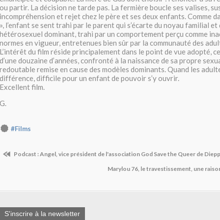
ou partir. La décision ne tarde pas. La fermière boucle ses valises, su
incompréhension et rejet chez le père et ses deux enfants. Comme dan
», l’enfant se sent trahi par le parent qui s’écarte du noyau familial e
hétérosexuel dominant, trahi par un comportement perçu comme ina
normes en vigueur, entretenues bien sûr par la communauté des adul
L’intérêt du film réside principalement dans le point de vue adopté, ce
d’une douzaine d’années, confronté à la naissance de sa propre sexual
redoutable remise en cause des modèles dominants. Quand les adulte
différence, difficile pour un enfant de pouvoir s’y ouvrir.
Excellent film.
G.
#Films
Podcast : Angel, vice président de l'association God Save the Queer de Diep
Marylou 76, le travestissement, une raiso
S'inscrire à la newsletter