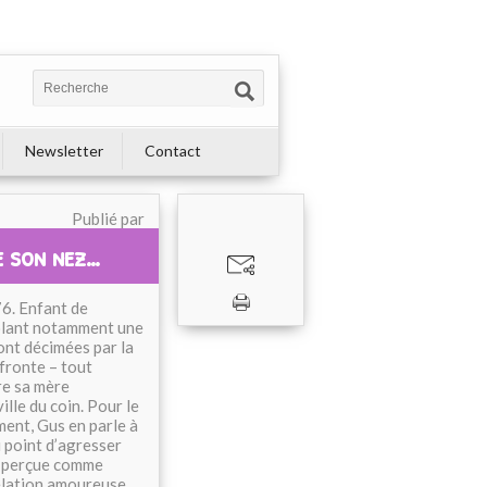
Newsletter
Contact
Publié par
de son nez…
76. Enfant de
 volant notamment une
ont décimées par la
ffronte – tout
re sa mère
le du coin. Pour le
ment, Gus en parle à
u point d’agresser
e, perçue comme
relation amoureuse