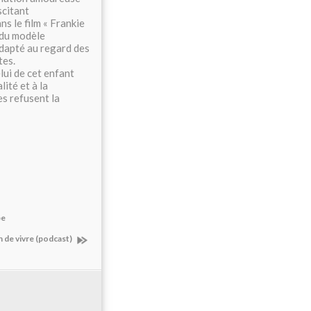
scitant
s le film « Frankie
t du modèle
dapté au regard des
tes.
lui de cet enfant
ité et à la
s refusent la
pe
n de vivre (podcast)