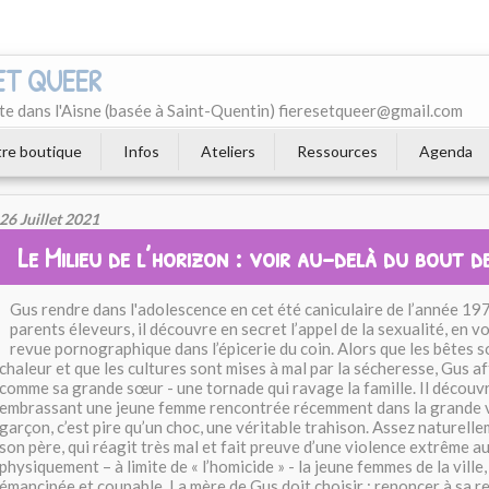
 ET QUEER
e dans l'Aisne (basée à Saint-Quentin) fieresetqueer@gmail.com
re boutique
Infos
Ateliers
Ressources
Agenda
26 Juillet 2021
Le Milieu de l’horizon : voir au-delà du bout 
Gus rendre dans l'adolescence en cet été caniculaire de l’année 19
parents éleveurs, il découvre en secret l’appel de la sexualité, en
revue pornographique dans l’épicerie du coin. Alors que les bêtes s
chaleur et que les cultures sont mises à mal par la sécheresse, Gus a
comme sa grande sœur - une tornade qui ravage la famille. Il découv
embrassant une jeune femme rencontrée récemment dans la grande vil
garçon, c’est pire qu’un choc, une véritable trahison. Assez naturelle
son père, qui réagit très mal et fait preuve d’une violence extrême a
physiquement – à limite de « l’homicide » - la jeune femmes de la vill
émancipée et coupable. La mère de Gus doit choisir : renoncer à sa 