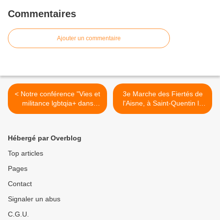
Commentaires
Ajouter un commentaire
< Notre conférence "Vies et
3e Marche des Fiertés de
militance lgbtqia+ dans
l'Aisne, à Saint-Quentin le
l'Aisne de 1950 à nous
15 juin 2024 >
jours" : les photos !
Hébergé par Overblog
Top articles
Pages
Contact
Signaler un abus
C.G.U.