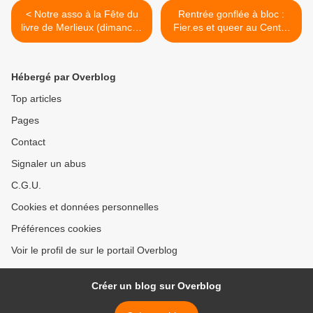
< Notre asso à la Fête du
Rentrée gonflée à bloc :
livre de Merlieux (dimanche
Fier.es et queer au Centre
29 septembre)
social du Vermandois ce
samedi 28 septembre 2024
>
Hébergé par Overblog
Top articles
Pages
Contact
Signaler un abus
C.G.U.
Cookies et données personnelles
Préférences cookies
Voir le profil de sur le portail Overblog
Créer un blog sur Overblog