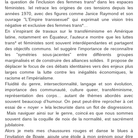
la question de l'inclusion des femmes trans* dans les espaces
féministes. Iel retrace les origines de ces tensions depuis les
années 1970, avec des figures comme Janice Raymond et son
ouvrage "L'Empire transsexuel" qui exprimait une vision très
négative et exclusive des femmes trans*…
En s'inspirant de travaux sur le transféminisme en Amérique
latine, notamment en Équateur, l'auteur.e montre que les luttes
trans* et féministes sont souvent interdépendantes et partagent
des objectifs communs. Iel suggère l'importance de reconnaître
les "symétries sous-jacentes" entre différents groupes
marginalisés et de construire des alliances solides. Il propose de
déplacer le focus de ces débats identitaires vers des enjeux plus
larges comme la lutte contre les inégalités économiques, le
racisme et l'impérialisme.
Fluidité du genre, intersectionnalité, langage et son évolution,
importance des communauté, culture queer, transféminisme,
représentation des corps… autant de thèmes abordés avec
souvent beaucoup d’humour. On peut peut-être reprocher à cet
essai de « noyer » lela lecteuriste dans un flot de disgressions.
Mais naviguer ainsi sur le genre, coincé.es que nous sommes
souvent dans la coquille de noix de la normalité, est sacrément
jubilatoire.
Alors je mets mes chaussures rouges et danse le blues à
l’invitation de Bowie, ajoute une étoile à mon prénom pour être