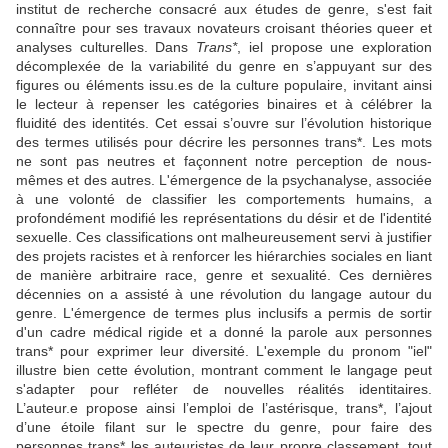
institut de recherche consacré aux études de genre, s'est fait
connaître pour ses travaux novateurs croisant théories queer et
analyses culturelles. Dans
Trans*
, iel propose une exploration
décomplexée de la variabilité du genre en s’appuyant sur des
figures ou éléments issu.es de la culture populaire, invitant ainsi
le lecteur à repenser les catégories binaires et à célébrer la
fluidité des identités. Cet essai s’ouvre sur l’évolution historique
des termes utilisés pour décrire les personnes trans*. Les mots
ne sont pas neutres et façonnent notre perception de nous-
mêmes et des autres. L'émergence de la psychanalyse, associée
à une volonté de classifier les comportements humains, a
profondément modifié les représentations du désir et de l'identité
sexuelle. Ces classifications ont malheureusement servi à justifier
des projets racistes et à renforcer les hiérarchies sociales en liant
de manière arbitraire race, genre et sexualité. Ces dernières
décennies on a assisté à une révolution du langage autour du
genre. L'émergence de termes plus inclusifs a permis de sortir
d'un cadre médical rigide et a donné la parole aux personnes
trans* pour exprimer leur diversité. L'exemple du pronom "iel"
illustre bien cette évolution, montrant comment le langage peut
s'adapter pour refléter de nouvelles réalités identitaires.
L’auteur.e propose ainsi l’emploi de l’astérisque, trans*, l’ajout
d’une étoile filant sur le spectre du genre, pour faire des
personnes trans* les auteuristes de leur propre classement, tout