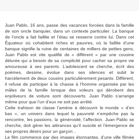
Juan Pablo, 16 ans, passe des vacances forcées dans la famille
de son oncle banquier, dans un contexte particulier. La banque
de l’oncle a fait faillite et l’étau se resserre contre lui. Dans cet
Équateur où cohabitent riches et pauvres, où la faillite d’une
banque signifie la ruine de centaines de milliers de petites gens,
Juan Pablo est vite qualifié de « différent » par une cousine
délurée qui a besoin de sa complicité pour cacher sa propre vie
amoureuse à ses parents. L’adolescent se cherche, écrit des
poèmes, dessine, évolue dans ses silences et subit le
harcèlement de deux cousins particulièrement pesants. Différent,
il refuse de participer à la chasse à l’homme organisée par les
mâles de la famille lorsque des voleurs qui dérobent des
enjoliveurs de voiture sont découverts. Juan Pablo s’arrange
même pour que l’un d’eux ne soit pas arrêté.
Cette trahison de classe l’amène à découvrir le monde « d’en
bas », un univers dans lequel la pauvreté n’empêche pas la
rencontre, les passions, la générosité, l’affection. Juan Pablo se
cherche, doit gérer les attirances qu’il suscite et l’émergence de
ses propres désirs pour un garçon...
Le film commence par des images étonnantes, d’une ville filmée