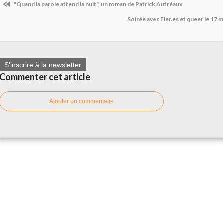
"Quand la parole attend la nuit", un roman de Patrick Autréaux
Soirée avec Fier.es et queer le 17 m
S'inscrire à la newsletter
Commenter cet article
Ajouter un commentaire