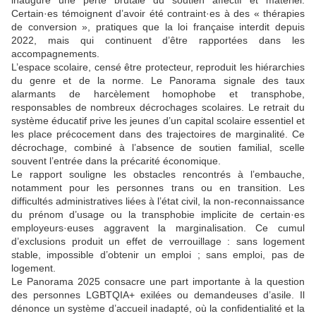
inaugure une perte brutale du soutien affectif et matériel.
Certain·es témoignent d’avoir été contraint·es à des « thérapies
de conversion », pratiques que la loi française interdit depuis
2022, mais qui continuent d’être rapportées dans les
accompagnements.
L’espace scolaire, censé être protecteur, reproduit les hiérarchies
du genre et de la norme. Le Panorama signale des taux
alarmants de harcèlement homophobe et transphobe,
responsables de nombreux décrochages scolaires. Le retrait du
système éducatif prive les jeunes d’un capital scolaire essentiel et
les place précocement dans des trajectoires de marginalité. Ce
décrochage, combiné à l’absence de soutien familial, scelle
souvent l’entrée dans la précarité économique.
Le rapport souligne les obstacles rencontrés à l’embauche,
notamment pour les personnes trans ou en transition. Les
difficultés administratives liées à l’état civil, la non-reconnaissance
du prénom d’usage ou la transphobie implicite de certain·es
employeurs·euses aggravent la marginalisation. Ce cumul
d’exclusions produit un effet de verrouillage : sans logement
stable, impossible d’obtenir un emploi ; sans emploi, pas de
logement.
Le Panorama 2025 consacre une part importante à la question
des personnes LGBTQIA+ exilées ou demandeuses d’asile. Il
dénonce un système d’accueil inadapté, où la confidentialité et la