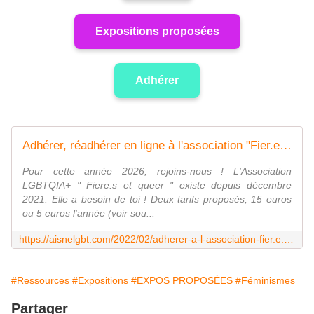
Expositions proposées
Adhérer
Adhérer, réadhérer en ligne à l'association "Fier.e.s et queer" (formulaire d'adhésion en ligne ci-dessous) - Association lgbt FIER.E.S ET QUEER
Pour cette année 2026, rejoins-nous ! L'Association
LGBTQIA+ " Fiere.s et queer " existe depuis décembre
2021. Elle a besoin de toi ! Deux tarifs proposés, 15 euros
ou 5 euros l'année (voir sou...
https://aisnelgbt.com/2022/02/adherer-a-l-association-fier.e.s-et-queer.html
#Ressources
#Expositions
#EXPOS PROPOSÉES
#Féminismes
Partager