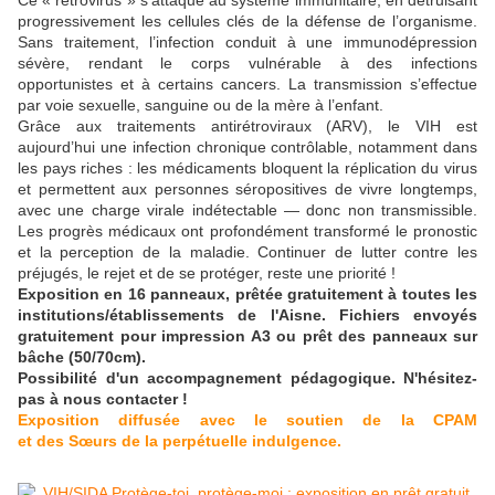
Ce « rétrovirus » s’attaque au système immunitaire, en détruisant
progressivement les cellules clés de la défense de l’organisme.
Sans traitement, l’infection conduit à une immunodépression
sévère, rendant le corps vulnérable à des infections
opportunistes et à certains cancers. La transmission s’effectue
par voie sexuelle, sanguine ou de la mère à l’enfant.
Grâce aux traitements antirétroviraux (ARV), le VIH est
aujourd’hui une infection chronique contrôlable, notamment dans
les pays riches : les médicaments bloquent la réplication du virus
et permettent aux personnes séropositives de vivre longtemps,
avec une charge virale indétectable — donc non transmissible.
Les progrès médicaux ont profondément transformé le pronostic
et la perception de la maladie. Continuer de lutter contre les
préjugés, le rejet et de se protéger, reste une priorité !
Exposition en 16 panneaux, prêtée gratuitement à toutes les
institutions/établissements de l'Aisne. Fichiers envoyés
gratuitement pour impression A3 ou prêt des panneaux sur
bâche (50/70cm).
Possibilité d'un accompagnement pédagogique. N'hésitez-
pas à nous contacter !
Exposition diffusée avec le soutien de la CPAM
et des
Sœurs de la perpétuelle indulgence
.