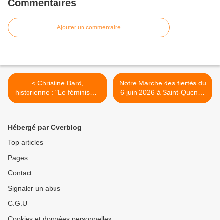
Commentaires
Ajouter un commentaire
< Christine Bard,
Notre Marche des fiertés du
historienne : "Le féminisme
6 juin 2026 à Saint-Quentin
de Madeleine Pelletier : la
(vidéo) >
défense de la virilisation
des femmes"
Hébergé par Overblog
Top articles
Pages
Contact
Signaler un abus
C.G.U.
Cookies et données personnelles