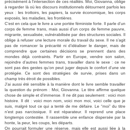
précisément à l’intersection de ces réalités. Moi, Giovanna, oblige
à regarder là où les discours institutionnels détournent parfois les
yeux : les trottoirs, les papiers, la survie économique, les corps
exposés, les maladies, les frontières.
C’est en cela que le livre a une portée féministe forte. Il parle d’un
corps de femme trans, mais aussi d’un corps de femme pauvre,
migrante, sexualisée, vulnérabilisée par des structures sociales. Il
oblige à refuser une lecture morale du travail du sexe. Il ne s’agit
pas de romancer la précarité ni d’idéaliser le danger, mais de
comprendre que certaines décisions se prennent dans des
mondes déjà contraints. Partir en Europe, vendre son salon,
rejoindre d’autres femmes trans, travailler dans le sexe : ce ne
sont pas des gestes qu’on peut juger depuis le confort d’une vie
protégée. Ce sont des stratégies de survie, prises dans un
champ très étroit de possibles.
J’ai aussi été sensible à la manière dont le livre semble travailler
la question du prénom : Moi, Giovanna. Le titre affirme quelque
chose de simple et d’immense. Il ne dit pas seulement : voici mon
histoire. Il dit : voici mon nom, voici mon moi, voici celle que je
suis, malgré tout ce qui a tenté de me défaire. Le “moi” du titre
n’est pas narcissique. Il est réparateur. Il reprend une place
longtemps contestée. Il rassemble une enfance dispersée par la
honte, la peur, les coups, les départs.
On pourrait formuler une réserve, mais elle est aussi liée à la