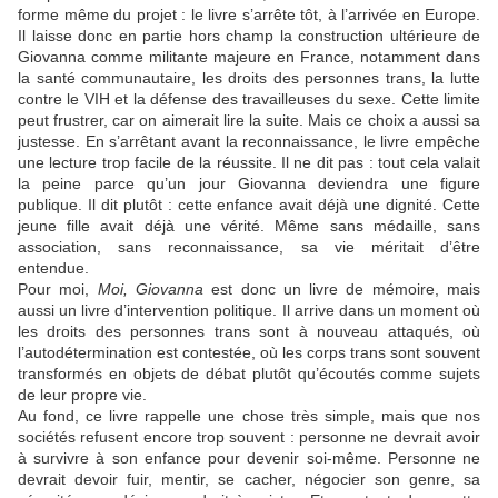
forme même du projet : le livre s’arrête tôt, à l’arrivée en Europe.
Il laisse donc en partie hors champ la construction ultérieure de
Giovanna comme militante majeure en France, notamment dans
la santé communautaire, les droits des personnes trans, la lutte
contre le VIH et la défense des travailleuses du sexe. Cette limite
peut frustrer, car on aimerait lire la suite. Mais ce choix a aussi sa
justesse. En s’arrêtant avant la reconnaissance, le livre empêche
une lecture trop facile de la réussite. Il ne dit pas : tout cela valait
la peine parce qu’un jour Giovanna deviendra une figure
publique. Il dit plutôt : cette enfance avait déjà une dignité. Cette
jeune fille avait déjà une vérité. Même sans médaille, sans
association, sans reconnaissance, sa vie méritait d’être
entendue.
Pour moi,
Moi, Giovanna
est donc un livre de mémoire, mais
aussi un livre d’intervention politique. Il arrive dans un moment où
les droits des personnes trans sont à nouveau attaqués, où
l’autodétermination est contestée, où les corps trans sont souvent
transformés en objets de débat plutôt qu’écoutés comme sujets
de leur propre vie.
Au fond, ce livre rappelle une chose très simple, mais que nos
sociétés refusent encore trop souvent : personne ne devrait avoir
à survivre à son enfance pour devenir soi-même. Personne ne
devrait devoir fuir, mentir, se cacher, négocier son genre, sa