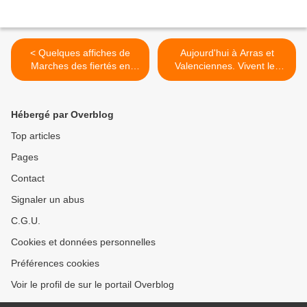
< Quelques affiches de
Aujourd'hui à Arras et
Marches des fiertés en
Valenciennes. Vivent les
France cette année 😀😀😀
fiertés queer ! >
🥰 Bisous !
Hébergé par Overblog
Top articles
Pages
Contact
Signaler un abus
C.G.U.
Cookies et données personnelles
Préférences cookies
Voir le profil de sur le portail Overblog