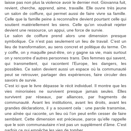
laisse pas non plus la violence avoir le dernier mot. Giovanna fuit,
revient, cherche, apprend, aime, travaille. Elle ouvre très jeune
un salon de coiffure, qui permet aussi de faire vivre sa famille.
Celle que la famille peine à reconnaître devient pourtant celle qui
soutient matériellement les siens. Celle qu’on voudrait rejeter
devient une ressource, un appui, une force de survie.
Le salon de coiffure prend alors une dimension presque
symbolique. Ce n’est pas seulement un lieu de travail. C’est un
lieu de transformation, au sens concret et politique du terme. On
y coiffe, on y maquille peut-être, on y gagne sa vie, mais surtout
on y rencontre d’autres personnes trans. Des femmes qui savent,
qui transmettent, qui racontent l’Europe, les dangers, les
possibles. Ce salon devient aussi un espace où la communauté
peut se retrouver, partager des expériences, faire circuler des
savoirs de survie.
C’est ici que le livre dépasse le récit individuel. Il montre que les
vies minorisées ne survivent presque jamais seules. Elles
survivent par réseaux, par alliances, par fragments de
communauté. Avant les institutions, avant les droits, avant les
grandes déclarations, il y a souvent cela : une parole transmise,
une aînée qui raconte, un lieu où l’on peut enfin cesser de faire
semblant. Cette dimension est précieuse, parce qu’elle rappelle
que le soin communautaire n’est pas un supplément d’âme. C’est
parfois ce qui empêche les vies de tomber.