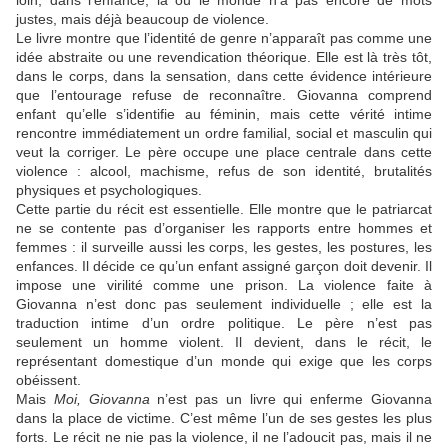
loin, dans l’enfance, là où le monde n’a pas encore de mots
justes, mais déjà beaucoup de violence.
Le livre montre que l’identité de genre n’apparaît pas comme une
idée abstraite ou une revendication théorique. Elle est là très tôt,
dans le corps, dans la sensation, dans cette évidence intérieure
que l’entourage refuse de reconnaître. Giovanna comprend
enfant qu’elle s’identifie au féminin, mais cette vérité intime
rencontre immédiatement un ordre familial, social et masculin qui
veut la corriger. Le père occupe une place centrale dans cette
violence : alcool, machisme, refus de son identité, brutalités
physiques et psychologiques.
Cette partie du récit est essentielle. Elle montre que le patriarcat
ne se contente pas d’organiser les rapports entre hommes et
femmes : il surveille aussi les corps, les gestes, les postures, les
enfances. Il décide ce qu’un enfant assigné garçon doit devenir. Il
impose une virilité comme une prison. La violence faite à
Giovanna n’est donc pas seulement individuelle ; elle est la
traduction intime d’un ordre politique. Le père n’est pas
seulement un homme violent. Il devient, dans le récit, le
représentant domestique d’un monde qui exige que les corps
obéissent.
Mais
Moi, Giovanna
n’est pas un livre qui enferme Giovanna
dans la place de victime. C’est même l’un de ses gestes les plus
forts. Le récit ne nie pas la violence, il ne l’adoucit pas, mais il ne