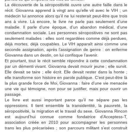
La découverte de la séropositivité ouvre une autre faille dans le
récit. Giovanna apprend à vingt ans qu’elle vit avec le VIH ; un
médecin lui annonce alors qu’il ne lui resterait peut-être que trois
ans à vivre. Là encore, le livre ne parle pas seulement d’une
maladie. Il parle d’une époque, d’un abandon médical, d’une
condamnation sociale. Les personnes séropositives ne sont pas
seulement malades : elles sont regardées comme déjà perdues,
déjà mortes, déjà coupables. Le VIH apparaît ainsi comme une
seconde assignation, après l’assignation de genre : on enferme
Giovanna dans un destin, on lui confisque l’avenir.
Et pourtant, tout le récit semble répondre à cette condamnation
par un démenti vivant. Giovanna devait mourir jeune ; elle survit.
Elle devait se taire ; elle écrit. Elle devait rester dans la honte ;
elle transforme son histoire en parole publique. C’est peut-être là
la plus grande force de Moi, Giovanna : faire d’une vie menacée
une vie qui témoigne, non pour se justifier, mais pour ouvrir un
passage.
Le livre est aussi important parce qu’il ne sépare pas les
oppressions. Il tient ensemble la transidentité, la pauvreté, la
séropositivité, la migration et le travail du sexe. Giovanna Rincon
est aujourd’hui connue comme fondatrice d’Acceptess-T,
association créée en 2010 pour accompagner les personnes
trans les plus précarisées ; son parcours militant s’est construit