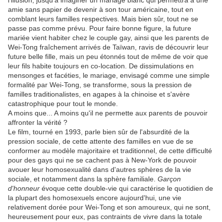
l'illusion, jusqu'à imaginer un mariage blanc qui permettra à une
amie sans papier de devenir à son tour américaine, tout en
comblant leurs familles respectives. Mais bien sûr, tout ne se
passe pas comme prévu. Pour faire bonne figure, la future
mariée vient habiter chez le couple gay, ainsi que les parents de
Wei-Tong fraîchement arrivés de Taïwan, ravis de découvrir leur
future belle fille, mais un peu étonnés tout de même de voir que
leur fils habite toujours en co-location. De dissimulations en
mensonges et facéties, le mariage, envisagé comme une simple
formalité par Wei-Tong, se transforme, sous la pression de
familles traditionalistes, en agapes à la chinoise et s'avère
catastrophique pour tout le monde.
A moins que... A moins qu'il ne permette aux parents de pouvoir
affronter la vérité ?
Le film, tourné en 1993, parle bien sûr de l'absurdité de la
pression sociale, de cette attente des familles en vue de se
conformer au modèle majoritaire et traditionnel, de cette difficulté
pour des gays qui ne se cachent pas à New-York de pouvoir
avouer leur homosexualité dans d'autres sphères de la vie
sociale, et notamment dans la sphère familiale.
Garçon
d'honneur
évoque cette double-vie qui caractérise le quotidien de
la plupart des homosexuels encore aujourd'hui, une vie
relativement dorée pour Wei-Tong et son amoureux, qui ne sont,
heureusement pour eux, pas contraints de vivre dans la totale