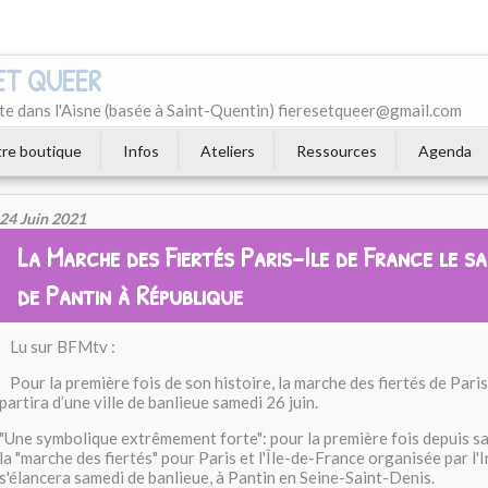
 ET QUEER
e dans l'Aisne (basée à Saint-Quentin) fieresetqueer@gmail.com
re boutique
Infos
Ateliers
Ressources
Agenda
24 Juin 2021
La Marche des Fiertés Paris-Ile de France le sa
de Pantin à République
Lu sur BFMtv :
Pour la première fois de son histoire, la marche des fiertés de Pari
partira d’une ville de banlieue samedi 26 juin.
"Une symbolique extrêmement forte": pour la première fois depuis s
la "marche des fiertés" pour Paris et l'Île-de-France organisée par l
s'élancera samedi de banlieue, à Pantin en Seine-Saint-Denis.