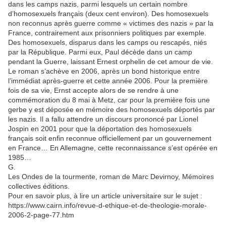
dans les camps nazis, parmi lesquels un certain nombre
d’homosexuels français (deux cent environ). Des homosexuels
non reconnus après guerre comme « victimes des nazis » par la
France, contrairement aux prisonniers politiques par exemple.
Des homosexuels, disparus dans les camps ou rescapés, niés
par la République. Parmi eux, Paul décède dans un camp
pendant la Guerre, laissant Ernest orphelin de cet amour de vie.
Le roman s’achève en 2006, après un bond historique entre
l’immédiat après-guerre et cette année 2006. Pour la première
fois de sa vie, Ernst accepte alors de se rendre à une
commémoration du 8 mai à Metz, car pour la première fois une
gerbe y est déposée en mémoire des homosexuels déportés par
les nazis. Il a fallu attendre un discours prononcé par Lionel
Jospin en 2001 pour que la déportation des homosexuels
français soit enfin reconnue officiellement par un gouvernement
en France… En Allemagne, cette reconnaissance s’est opérée en
1985…
G.
Les Ondes de la tourmente, roman de Marc Devirnoy, Mémoires
collectives éditions.
Pour en savoir plus, à lire un article universitaire sur le sujet :
https://www.cairn.info/revue-d-ethique-et-de-theologie-morale-
2006-2-page-77.htm