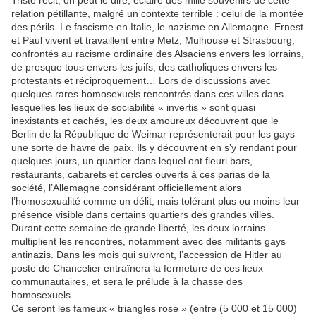
Triste récit, on peut le dire, éclairé des mille souvenirs de cette
relation pétillante, malgré un contexte terrible : celui de la montée
des périls. Le fascisme en Italie, le nazisme en Allemagne. Ernest
et Paul vivent et travaillent entre Metz, Mulhouse et Strasbourg,
confrontés au racisme ordinaire des Alsaciens envers les lorrains,
de presque tous envers les juifs, des catholiques envers les
protestants et réciproquement… Lors de discussions avec
quelques rares homosexuels rencontrés dans ces villes dans
lesquelles les lieux de sociabilité « invertis » sont quasi
inexistants et cachés, les deux amoureux découvrent que le
Berlin de la République de Weimar représenterait pour les gays
une sorte de havre de paix. Ils y découvrent en s’y rendant pour
quelques jours, un quartier dans lequel ont fleuri bars,
restaurants, cabarets et cercles ouverts à ces parias de la
société, l’Allemagne considérant officiellement alors
l’homosexualité comme un délit, mais tolérant plus ou moins leur
présence visible dans certains quartiers des grandes villes.
Durant cette semaine de grande liberté, les deux lorrains
multiplient les rencontres, notamment avec des militants gays
antinazis. Dans les mois qui suivront, l’accession de Hitler au
poste de Chancelier entraînera la fermeture de ces lieux
communautaires, et sera le prélude à la chasse des
homosexuels.
Ce seront les fameux « triangles rose » (entre (5 000 et 15 000)