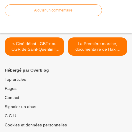
Ajouter un commentaire
< Ciné débat LGBT+ au
La Première marche,
CGR de Saint-Quentin le
documentaire de Hakim
vendredi 21 janvier 2022 à
Atoui et Baptiste
20H
Etchegaray >
Hébergé par Overblog
Top articles
Pages
Contact
Signaler un abus
C.G.U.
Cookies et données personnelles