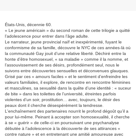
États-Unis, décennie 60.
« Le jeune américain » du second roman de cette trilogie a quitté
l’adolescence pour entrer dans l’âge adulte.
Le narrateur, jeune provincial naïf et inexpérimenté, fuyant le
conformisme de sa famille, découvre le NYC de ces années-là où
la communauté Gay jouit d’une relative liberté. Déchiré entre la
honte d’être homosexuel, « sa maladie » comme il la nomme, et
l’assouvissement de ses désirs, profondément seul, nous le
suivons entre découvertes sensuelles et déconvenues glauques.
Grisé par ces « amours faciles » et le sentiment d’enfreindre les
valeurs familiales, il explore, de rencontre en rencontre féminines
et masculines, sa sexualité dans la quête d’une identité : « suceur
de bite » dans les toilettes de l’université, étreintes parfois
violentes d’un soir, prostitution… avec, toujours, le désir des
peaux dont il cherche désespérément la tendresse.
L'enchaînement des partenaires nourrit le profond dégoût qu’il a
pour lui-même. Peinant à accepter son homosexualité, il cherche
à se « guérir » de celle-ci en poursuivant une psychanalyse
débutée à l’adolescence à la découverte de ses attirances «
contre nature » et en entretenant une amitié amoureuse avec