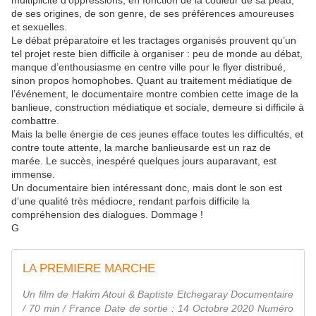
multiplicité d’oppressions, en fonction de la couleur de sa peau,
de ses origines, de son genre, de ses préférences amoureuses
et sexuelles.
Le débat préparatoire et les tractages organisés prouvent qu’un
tel projet reste bien difficile à organiser : peu de monde au débat,
manque d’enthousiasme en centre ville pour le flyer distribué,
sinon propos homophobes. Quant au traitement médiatique de
l’événement, le documentaire montre combien cette image de la
banlieue, construction médiatique et sociale, demeure si difficile à
combattre.
Mais la belle énergie de ces jeunes efface toutes les difficultés, et
contre toute attente, la marche banlieusarde est un raz de
marée. Le succès, inespéré quelques jours auparavant, est
immense.
Un documentaire bien intéressant donc, mais dont le son est
d’une qualité très médiocre, rendant parfois difficile la
compréhension des dialogues. Dommage !
G
LA PREMIERE MARCHE
Un film de Hakim Atoui & Baptiste Etchegaray Documentaire
/ 70 min / France Date de sortie : 14 Octobre 2020 Numéro