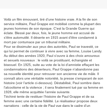
Voilà un film émouvant, tiré d’une histoire vraie. A la fin de son
service militaire, Paul Grappe est mobilisé comme la plupart des
jeunes hommes de son époque. C'est la Grande Guerre qui
éclate. Blessé par deux, fois, le jeune homme est accusé de
s'être automutilé. Il déserte en 1915 avant d'être condamné à
mort par contumace par un tribunal militaire.
Pour se dissimuler aux yeux des autorités, Paul se travestit, ce
qui lui permet de continuer à vivre avec sa femme, Louise Landy.
Au début des années 1920, Paul s'ouvre à des choix amoureux
et sexuels nouveaux : le voilà se prostituant, échangiste et
bisexuel. En 1925, suite au vote de la loi d'amnistie effaçant les
condamnations des déserteurs, Paul Grappe n'abandonne pas
sa nouvelle identité pour retrouver son ancienne vie de mâle. Il
connaît alors une véritable notoriété, la presse s'emparant de son
histoire (voir l'article ci-dessous). Déstabilisé, Paul sombre dans
l'alcoolisme et la violence ; il sera finalement tué par sa femme en
1928, elle même acquittée l'année suivante.
Téchiné tente de restituer l’histoire de Paul Grappe et de sa
femme avec une certaine fidélité. Le réalisateur propose deux
narrations : celle de la vie de Paul vue dans le cadre d’un