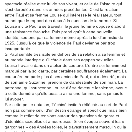
spectacle réalisé avec lui de son vivant, et celle de l’histoire qui
s’est déroulée dans les années précédentes. C’est la relation
entre Paul et sa femme Louise qui intéresse le réalisateur, tout
autant que le rapport des deux à la question de la norme. Si
Louise incite Paul à se travestir, le jeune homme oppose d’abord
une résistance farouche. Puis prend goût à cette nouvelle
identité, soutenu par sa femme même après la loi d’amnistie de
1925. Jusqu’à ce que la violence de Paul devienne par trop
insupportable.
Si Paul semble très isolé en dehors de sa relation à sa femme et
au monde interlope qu’il côtoie dans ses agapes sexuelles,
Louise travaille dans un atelier de couture. L’entre-soi féminin est
marqué par la solidarité, par certaines souffrances également. La
couturière ne parle plus à ses amies de Paul, qui a déserté, mais
de son amie Suzanne, prénom de clandestinité de son mari. La
patronne, qui soupçonne Louise d’être devenue lesbienne, avoue
à cette dernière qu’elle aussi a aimé une femme, sans jamais le
lui avouer.
Par cette petite notation, Téchiné invite à réfléchir au sort de Paul
non pas comme celui d’un destin étrange et spécifique, mais bien
comme le reflet de tensions autour des questions de genre et
d’identités sexuelles et amoureuses. Si on évoque souvent les «
garçonnes » des Années folles, le travestissement masculin ou la