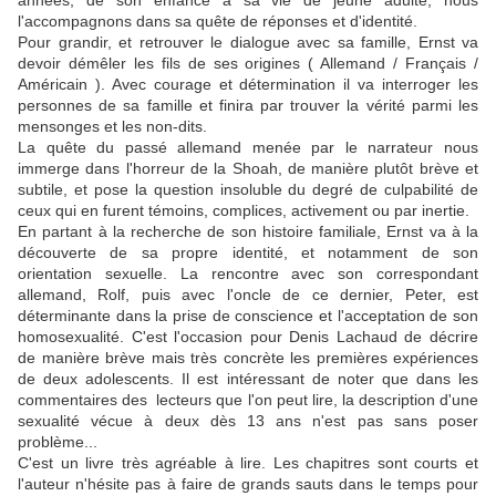
années, de son enfance à sa vie de jeune adulte, nous
l'accompagnons dans sa quête de réponses et d'identité.
Pour grandir, et retrouver le dialogue avec sa famille, Ernst va
devoir démêler les fils de ses origines ( Allemand / Français /
Américain ). Avec courage et détermination il va interroger les
personnes de sa famille et finira par trouver la vérité parmi les
mensonges et les non-dits.
La quête du passé allemand menée par le narrateur nous
immerge dans l'horreur de la Shoah, de manière plutôt brève et
subtile, et pose la question insoluble du degré de culpabilité de
ceux qui en furent témoins, complices, activement ou par inertie.
En partant à la recherche de son histoire familiale, Ernst va à la
découverte de sa propre identité, et notamment de son
orientation sexuelle. La rencontre avec son correspondant
allemand, Rolf, puis avec l'oncle de ce dernier, Peter, est
déterminante dans la prise de conscience et l'acceptation de son
homosexualité. C'est l'occasion pour Denis Lachaud de décrire
de manière brève mais très concrète les premières expériences
de deux adolescents. Il est intéressant de noter que dans les
commentaires des lecteurs que l'on peut lire, la description d'une
sexualité vécue à deux dès 13 ans n'est pas sans poser
problème...
C'est un livre très agréable à lire. Les chapitres sont courts et
l'auteur n'hésite pas à faire de grands sauts dans le temps pour