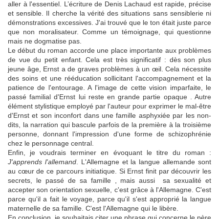
aller à l'essentiel. L’écriture de Denis Lachaud est rapide, précise
et sensible. Il cherche la vérité des situations sans sensiblerie ni
démonstrations excessives. J'ai trouvé que le ton était juste parce
que non moralisateur. Comme un témoignage, qui questionne
mais ne dogmatise pas.
Le début du roman accorde une place importante aux problèmes
de vue du petit enfant. Cela est très significatif : dès son plus
jeune âge, Ernst a de graves problèmes à un œil. Cela nécessite
des soins et une rééducation sollicitant l'accompagnement et la
patience de l'entourage. A l'image de cette vision imparfaite, le
passé familial d'Ernst lui reste en grande partie opaque . Autre
élément stylistique employé par l'auteur pour exprimer le mal-être
d'Ernst et son inconfort dans une famille asphyxiée par les non-
dits, la narration qui bascule parfois de la première à la troisième
personne, donnant l'impression d'une forme de schizophrénie
chez le personnage central.
Enfin, je voudrais terminer en évoquant le titre du roman :
J'apprends l'allemand
. L'Allemagne et la langue allemande sont
au cœur de ce parcours initiatique. Si Ernst finit par découvrir les
secrets, le passé de sa famille , mais aussi sa sexualité et
accepter son orientation sexuelle, c'est grâce à l'Allemagne. C'est
parce qu'il a fait le voyage, parce qu'il s'est approprié la langue
maternelle de sa famille. C'est l'Allemagne qui le libère.
En conclusion, je souhaitais citer une phrase qui concerne le père