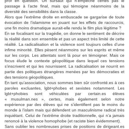
prof en question. Un sursaut qui n’empêche certes pas le
passage à l’acte final, mais qui témoigne néanmoins de la
diversité des sensibilités dans la classe.
Alors que l’extrême droite en embuscade se gargarise de toute
évocation de l’islamisme en jouant sur les effets de raccourcis,
une fin moins dramatique aurait-elle rendu le film plus légitime ?
En se focalisant sur la tragédie, on donne le sentiment de décrire
la réalité dans son ensemble et pas un aspect très limité de cette
réalité. La radicalisation et la violence sont toujours celles d’une
infime minorité. Elles pèsent néanmoins sur les esprits et même
sur les corps. Les attentats sont là pour en témoigner. Mais ce
focus élude le contexte géopolitique dans lequel ces tensions
s’inscrivent et qui les nourrissent. La radicalisation se nourrit en
partie des politiques étrangères menées par les démocraties et
des tensions géopolitiques.
En tant qu’association, nous sommes bien sûr confronté.es à ces
paroles excluantes, lgbt+phobes et sexistes notamment. Les
lgbt+phobies sont véhiculées par certain.es élèves
« musulman.nes », certes, mais également selon notre
expérience par des élèves qui ne s’identifient pas le moins du
monde à l’islam mais qui défendent un masculinisme radical très
inquiétant. Celui de l’extrême droite traditionnelle, qui n’a jamais
renoncé à la violence homophobe (et raciste bien évidemment).
Sans oublier les nombreuses prises de positions de dirigeant.es