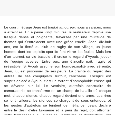
Le court métrage
Jean est tombé amoureux
nous a saisi.es, nous
a étreint.es. En à peine vingt minutes, le réalisateur déploie une
fresque dense et poignante, traversée par une multitude de
thèmes qui s’entrelacent avec une grâce cruelle. Jean, dix-huit
ans, est la fierté du club de rugby de son village, un jeune
homme dont les exploits sportifs font vibrer les foules. Mais lors
d’un tournoi, sa vie bascule : il croise le regard d’Ayoub, joueur
de l’équipe adverse. Entre eux, une étincelle naît, fragile et
irrésistible. Si Ayoub assume son homosexualité avec sérénité,
Jean, lui, est prisonnier de ses peurs. La crainte du regard des
autres, de ses coéquipiers surtout, l’enchaîne. Lorsqu’il est
surpris enlacé à Ayoub, c’est un torrent d’homophobie crasse qui
se déverse sur lui. Le vestiaire, autrefois sanctuaire de
camaraderie, se transforme en un champ de bataille où chaque
mot, chaque silence, chaque regard devient une arme. Les rires
se font railleurs, les silences se chargent de sous-entendus, et
les gestes d’autrefois se teintent de méfiance. Jean, déchiré
entre le désir d’être lui-même et la peur du rejet, doit affronter