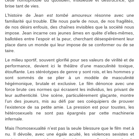
cette homophobie du quotidien, insidieuse et destructrice, qui
brise tant de vies.
L’histoire de
Jean est tombé amoureux
résonne avec une
familiarité qui trouble. Elle nous parle de nous, de nos fragilités,
de nos désirs enfouis, des chaînes invisibles que la société nous
impose. Jean incarne ces jeunes âmes en quête d’elles-mêmes,
ballotées entre l’espoir et la peur, cherchant désespérément leur
place dans un monde qui leur impose de se conformer ou de se
taire.
Le milieu sportif, souvent glorifié pour ses valeurs de virilité et de
performance, devient ici le théâtre d’une masculinité toxique,
étouffante. Les stéréotypes de genre y sont rois, et les hommes y
sont sommés de se plier à un modèle de masculinité
hégémonique, brutale et exclusive. Le film dénonce avec une
force brute ces normes qui écrasent les individus, les privant de
leur authenticité. Une scène, particulièrement glaçante, montre
l’un des joueurs, mis au défi par ses coéquipiers de prouver
l’existence de sa petite amie. La pression est pour toustes, les
hétérosexuels ne sont pas épargnés par cette machinerie
infernale.
Mais l’homosexualité n’est pas la seule blessure que le film met à
nu. Il dévoile, avec une égale acuité, les violences sexistes et