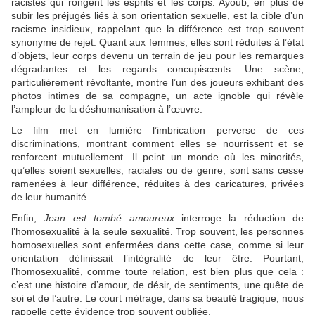
racistes qui rongent les esprits et les corps. Ayoub, en plus de
subir les préjugés liés à son orientation sexuelle, est la cible d’un
racisme insidieux, rappelant que la différence est trop souvent
synonyme de rejet. Quant aux femmes, elles sont réduites à l’état
d’objets, leur corps devenu un terrain de jeu pour les remarques
dégradantes et les regards concupiscents. Une scène,
particulièrement révoltante, montre l’un des joueurs exhibant des
photos intimes de sa compagne, un acte ignoble qui révèle
l’ampleur de la déshumanisation à l’œuvre.
Le film met en lumière l’imbrication perverse de ces
discriminations, montrant comment elles se nourrissent et se
renforcent mutuellement. Il peint un monde où les minorités,
qu’elles soient sexuelles, raciales ou de genre, sont sans cesse
ramenées à leur différence, réduites à des caricatures, privées
de leur humanité.
Enfin,
Jean est tombé amoureux
interroge la réduction de
l’homosexualité à la seule sexualité. Trop souvent, les personnes
homosexuelles sont enfermées dans cette case, comme si leur
orientation définissait l’intégralité de leur être. Pourtant,
l’homosexualité, comme toute relation, est bien plus que cela :
c’est une histoire d’amour, de désir, de sentiments, une quête de
soi et de l’autre. Le court métrage, dans sa beauté tragique, nous
rappelle cette évidence trop souvent oubliée.