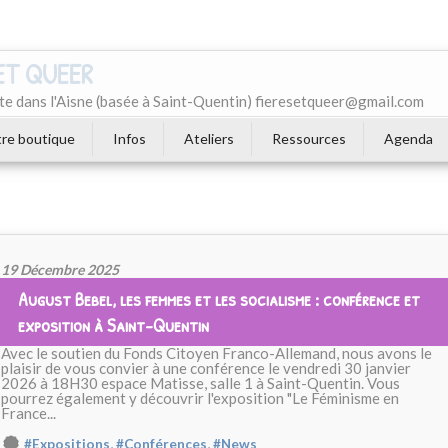
 ET QUEER
e dans l'Aisne (basée à Saint-Quentin) fieresetqueer@gmail.com
re boutique
Infos
Ateliers
Ressources
Agenda
19 Décembre 2025
August Bebel, les femmes et les socialisme : conférence et
exposition à Saint-Quentin
Avec le soutien du Fonds Citoyen Franco-Allemand, nous avons le
plaisir de vous convier à une conférence le vendredi 30 janvier
2026 à 18H30 espace Matisse, salle 1 à Saint-Quentin. Vous
pourrez également y découvrir l'exposition "Le Féminisme en
France...
,
,
#Expositions
#Conférences
#News