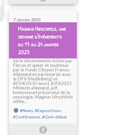
7 Janvier 2025
Magnus Hirschfeld, une
semaine d'événements
du 17 au 24 janvier
2025
Série d'événements initiée par
Fier.es et queer et soutenue
par le Fonds Citoyen Franco-
Allemand en partenariat avec
la DFV (Heidelberg) et
ADHEOS (France). #JFA2025
Médecin allemand, juif,
homosexuel précurseur de la
sexologie, Magnus Hirschfeld
milite...
,
,
#News
#Expositions
,
#Conférences
#Ciné-débat