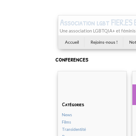
Association lgbt FIER.ES
Une association LGBTQIA+ et féminist
Accueil
Rejoins-nous !
Not
conferences
Catégories
News
Films
Transidentité