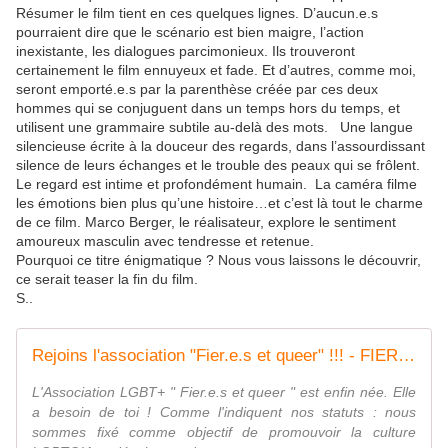
Résumer le film tient en ces quelques lignes. D’aucun.e.s
pourraient dire que le scénario est bien maigre, l’action
inexistante, les dialogues parcimonieux. Ils trouveront
certainement le film ennuyeux et fade. Et d’autres, comme moi,
seront emporté.e.s par la parenthèse créée par ces deux
hommes qui se conjuguent dans un temps hors du temps, et
utilisent une grammaire subtile au-delà des mots. Une langue
silencieuse écrite à la douceur des regards, dans l’assourdissant
silence de leurs échanges et le trouble des peaux qui se frôlent.
Le regard est intime et profondément humain. La caméra filme
les émotions bien plus qu’une histoire…et c’est là tout le charme
de ce film. Marco Berger, le réalisateur, explore le sentiment
amoureux masculin avec tendresse et retenue.
Pourquoi ce titre énigmatique ? Nous vous laissons le découvrir,
ce serait teaser la fin du film.
S..
Rejoins l'association "Fier.e.s et queer" !!! - FIER.E.S ET QUEER
L'Association LGBT+ " Fier.e.s et queer " est enfin née. Elle
a besoin de toi ! Comme l'indiquent nos statuts : nous
sommes fixé comme objectif de promouvoir la culture