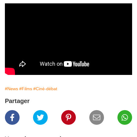
#News
#Films
#Ciné-débat
Partager