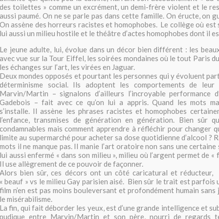
des toilettes » comme un excrément, un demi-frère violent et le res
aussi paumé. On ne se parle pas dans cette famille. On éructe, on gu
On assène des horreurs racistes et homophobes. Le collège où est 
lui aussi un milieu hostile et le théâtre d’actes homophobes dont il es
Le jeune adulte, lui, évolue dans un décor bien différent : les beau
avec vue sur la Tour Eiffel, les soirées mondaines où le tout Paris du
les échanges sur l’art, les virées en Jaguar.
Deux mondes opposés et pourtant les personnes qui y évoluent part
déterminisme social. Ils adoptent les comportements de leur 
Marvin/Martin – signalons d’ailleurs l’incroyable performance 
Gadebois – fait avec ce qu’on lui a appris. Quand les mots ma
s’installe. Il assène les phrases racistes et homophobes certain
l’enfance, transmises de génération en génération. Bien sûr 
condamnables mais comment apprendre à réfléchir pour changer q
limite au supermarché pour acheter sa dose quotidienne d’alcool ? Ro
mots il ne manque pas. Il manie l’art oratoire non sans une certaine 
lui aussi enfermé « dans son milieu », milieu où l’argent permet de « 
Il use allègrement de ce pouvoir de façonner.
Alors bien sûr, ces décors ont un côté caricatural et réducteur,
« beauf » vs le milieu Gay parisien aisé. Bien sûr le trait est parfois
film n’en est pas moins bouleversant et profondément humain sans
le misérabilisme.
La fin, qui fait déborder les yeux, est d’une grande intelligence et sub
pudique entre Marvin/Martin et son père, nourri de regards t