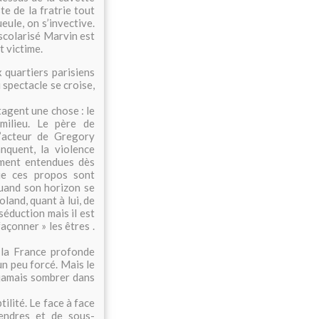
te de la fratrie tout
eule, on s’invective.
scolarisé Marvin est
t victime.
x quartiers parisiens
 spectacle se croise,
agent une chose : le
milieu. Le père de
d’acteur de Gregory
nquent, la violence
ement entendues dès
que ces propos sont
uand son horizon se
land, quant à lui, de
séduction mais il est
façonner » les êtres .
 la France profonde
 un peu forcé. Mais le
 jamais sombrer dans
tilité. Le face à face
endres et de sous-