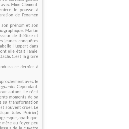
e avec Mme Clément,
ernière le pousse à
aration de l’examen
é son prénom et son
iographique. Martin
esseur de théâtre et
es jeunes conquêtes
sabelle Huppert dans
nt elle était l’amie,
tacle. C’est la gloire
onduira ce dernier à
approchement avec le
egueule
. Cependant,
tout autant. Le récit
rents moments de sa
e sa transformation
est souvent cruel. Le
ique Jules Poirier)
ogresque, apathique,
une mère au foyer peu
dessus de la cuvette