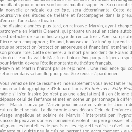
humiliants pour moquer son homosexualité supposée. Sa rencontr
la nouvelle principale du collège, sera déterminante. Cette d
poursuivre des études de théâtre et l’accompagne dans la prép
d’entrée d’une classe théâtre.
Une dizaine d’années plus tard, on retrouve Marvin, ayant chang
patronyme en Martin Clément, qui prépare un seul en scène autob
s’est détaché de son milieu au gré de rencontres : Abel, son prof
Pierre son compagnon ; Roland, homosexuel fortuné qui prend s
sous sa protection (protection amoureuse et financière) et même I
son propre rôle. Cette dernière, à la mort par accident de Roland do
s’intéresse au travail de Martin et finira même par participer au spec
pour Martin, devenu l’étoile montante du théâtre français.
Marvin et Martin finiront par se rejoindre… Une résilience qui c
retourner dans sa famille, pour peut-être réussir à pardonner.
Vous venez de lire ce résumé et indéniablement vous avez fait le r
roman autobiographique d’Edouard Louis
En finir avec Eddy Bell
même s’il s’en inspire (ce n’est pas une adaptation) il s’en éloigne 
dépasse celui de l’enfance et met en scène un personnage à diffé
vie : Martin convoque Marvin pour mettre en valeur le chemin d
culturelle et sociale. La diachronie a ses décors. Celui de l’enfance 
visage angélique et solaire de Marvin ( interprété par l’hypnot
s’accorde peu avec son environnement violent : un père grossier et 
alignant les bouteilles de pastis et les cigarettes dès le réveil, 
aimante qui quitte peu la cuisine, narrant son accouchement « au-