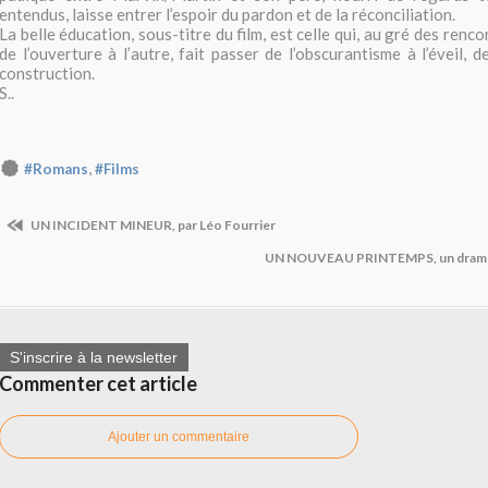
entendus, laisse entrer l’espoir du pardon et de la réconciliation.
La belle éducation, sous-titre du film, est celle qui, au gré des renco
de l’ouverture à l’autre, fait passer de l’obscurantisme à l’éveil, d
construction.
S..
,
#Romans
#Films
UN INCIDENT MINEUR, par Léo Fourrier
UN NOUVEAU PRINTEMPS, un drame
S'inscrire à la newsletter
Commenter cet article
Ajouter un commentaire