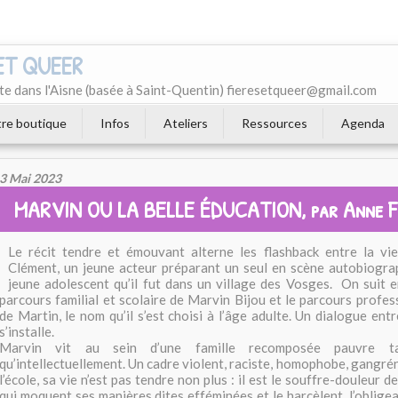
 ET QUEER
e dans l'Aisne (basée à Saint-Quentin) fieresetqueer@gmail.com
re boutique
Infos
Ateliers
Ressources
Agenda
3 Mai 2023
MARVIN OU LA BELLE ÉDUCATION, par Anne F
Le récit tendre et émouvant alterne les flashback entre la vi
Clément, un jeune acteur préparant un seul en scène autobiogra
jeune adolescent qu’il fut dans un village des Vosges. On suit e
parcours familial et scolaire de Marvin Bijou et le parcours profe
de Martin, le nom qu’il s’est choisi à l’âge adulte. Un dialogue entre
s’installe.
Marvin vit au sein d’une famille recomposée pauvre tan
qu’intellectuellement. Un cadre violent, raciste, homophobe, gangrén
l’école, sa vie n’est pas tendre non plus : il est le souffre-douleur d
qui moquent ses manières dites efféminées et le harcèlent, l’oblige