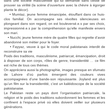
dans une société masculiniste qui lui demande sans cesse de
prouver sa virilité (la scène d’ouverture avec la chèvre à égorger
plante le décor).
• Mumtaz, jeune femme émancipée, étouffant dans ce huis-
clos familial. On accompagne ses révoltes silencieuses en
plongeant dans son regard, on est bouleversé.e.s par ses choix,
impressionné.e.s par la compréhension qu’elle manifeste envers
son mari.
• Nucchi, jeune femme mère de quatre filles qui regrette d’avoir
abandonné son métier pour le foyer.
• Fayyaz, veuve à qui le code moral pakistanais interdit de
reconstruire sa vie
Poids des traditions, masculinisme, patriarcat, émancipation, droit
à disposer de son corps, rôles de genre, transidentité … ce film
est riche de tous ces thèmes.
On appréciera aussi la photographie, images presque en sfumato
de Lahore d’où parfois émergent des couleurs vives
accompagnées d’une bande-son réjouissante. Joyland est plus
qu’un film sur la transidentité, c’est un kaléidoscope de la société
pakistanaise.
Le Pakistan reste un pays dont l’organisation patriarcale, la
religion et le poids des traditions subordonnent les femmes et les
confinent à l’espace privé où elles doivent veiller sur plusieurs
générations.