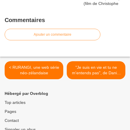
Commentaires
Ajouter un commentaire
< RURANGI, une web série
"Je suis en vie et tu ne
néo-zélandaise
m'entends pas", de Daniel
Arsand (Actes Sud, 2016) >
Hébergé par Overblog
Top articles
Pages
Contact
Signaler un abus