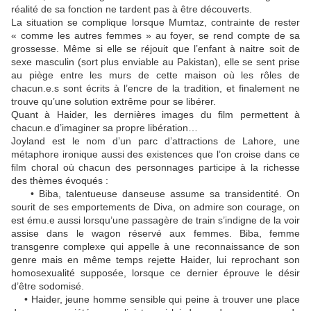
réalité de sa fonction ne tardent pas à être découverts.
La situation se complique lorsque Mumtaz, contrainte de rester
« comme les autres femmes » au foyer, se rend compte de sa
grossesse. Même si elle se réjouit que l’enfant à naitre soit de
sexe masculin (sort plus enviable au Pakistan), elle se sent prise
au piège entre les murs de cette maison où les rôles de
chacun.e.s sont écrits à l’encre de la tradition, et finalement ne
trouve qu’une solution extrême pour se libérer.
Quant à Haider, les dernières images du film permettent à
chacun.e d’imaginer sa propre libération…
Joyland est le nom d’un parc d’attractions de Lahore, une
métaphore ironique aussi des existences que l’on croise dans ce
film choral où chacun des personnages participe à la richesse
des thèmes évoqués :
• Biba, talentueuse danseuse assume sa transidentité. On
sourit de ses emportements de Diva, on admire son courage, on
est ému.e aussi lorsqu’une passagère de train s’indigne de la voir
assise dans le wagon réservé aux femmes. Biba, femme
transgenre complexe qui appelle à une reconnaissance de son
genre mais en même temps rejette Haider, lui reprochant son
homosexualité supposée, lorsque ce dernier éprouve le désir
d’être sodomisé.
• Haider, jeune homme sensible qui peine à trouver une place