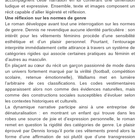
accompagnent cette narration en lui conférant une dimension
ludique et expressive. Ensemble, texte et images composent un
récit capable d’allier légèreté et réflexion.
Une réflexion sur les normes de genre
Le roman développe avant tout une interrogation sur les normes
de genre. Dennis ne revendique aucune identité particulière : son
intérêt pour les vêtements féminins procède d’une sensibilité
esthétique et d’un plaisir personnel. Pourtant, l’entourage
interprète immédiatement cette attirance à travers un système de
catégories rigides qui associe certaines pratiques au féminin et
d’autres au masculin.
En plaçant au cœur du récit un garçon passionné de mode dans
un univers fortement marqué par la virilité (football, compétition
scolaire, retenue émotionnelle), Walliams met en lumière
l’arbitraire de ces classifications. Les codes vestimentaires
apparaissent alors non comme des évidences naturelles, mais
comme des constructions sociales susceptibles d’évoluer selon
les contextes historiques et culturels.
La dynamique narrative participe ainsi à une entreprise de
dénaturalisation : en montrant un enfant qui trouve dans les
robes une source de joie et d’expression personnelle, le roman
remet en question la rigidité des catégories de genre. Le plaisir
éprouvé par Dennis lorsqu’il porte ces vêtements prend alors la
forme d’une affirmation de soi plutôt que d’une transgression