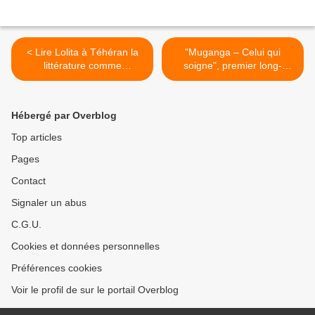
< Lire Lolita à Téhéran la
"Muganga – Celui qui
littérature comme
soigne", premier long-
résistance
métrage de Marie-Hélène
Roux >
Hébergé par Overblog
Top articles
Pages
Contact
Signaler un abus
C.G.U.
Cookies et données personnelles
Préférences cookies
Voir le profil de sur le portail Overblog