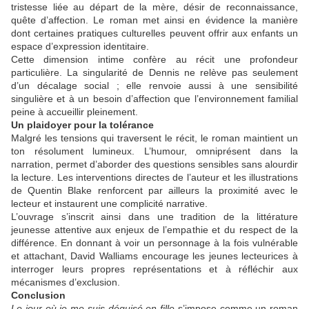
tristesse liée au départ de la mère, désir de reconnaissance,
quête d’affection. Le roman met ainsi en évidence la manière
dont certaines pratiques culturelles peuvent offrir aux enfants un
espace d’expression identitaire.
Cette dimension intime confère au récit une profondeur
particulière. La singularité de Dennis ne relève pas seulement
d’un décalage social ; elle renvoie aussi à une sensibilité
singulière et à un besoin d’affection que l’environnement familial
peine à accueillir pleinement.
Un plaidoyer pour la tolérance
Malgré les tensions qui traversent le récit, le roman maintient un
ton résolument lumineux. L’humour, omniprésent dans la
narration, permet d’aborder des questions sensibles sans alourdir
la lecture. Les interventions directes de l’auteur et les illustrations
de Quentin Blake renforcent par ailleurs la proximité avec le
lecteur et instaurent une complicité narrative.
L’ouvrage s’inscrit ainsi dans une tradition de la littérature
jeunesse attentive aux enjeux de l’empathie et du respect de la
différence. En donnant à voir un personnage à la fois vulnérable
et attachant, David Walliams encourage les jeunes lecteurices à
interroger leurs propres représentations et à réfléchir aux
mécanismes d’exclusion.
Conclusion
Le jour où je me suis déguisé en fille
s’impose comme un roman