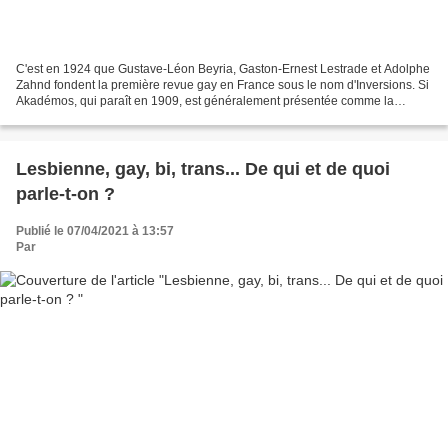
C'est en 1924 que Gustave-Léon Beyria, Gaston-Ernest Lestrade et Adolphe
Zahnd fondent la première revue gay en France sous le nom d'Inversions. Si
Akadémos, qui paraît en 1909, est généralement présentée comme la
première revue homosexuelle française,...
Lesbienne, gay, bi, trans... De qui et de quoi
parle-t-on ?
Publié le 07/04/2021 à 13:57
Par