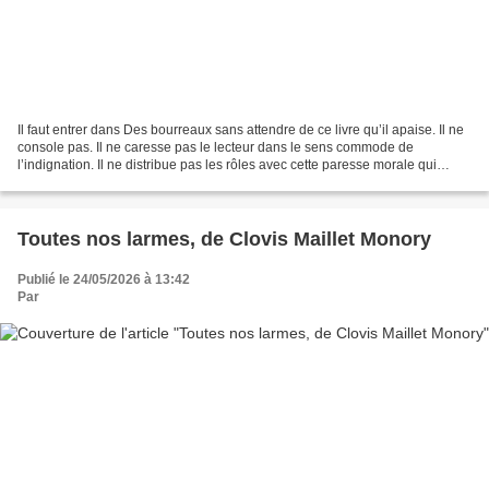
Il faut entrer dans Des bourreaux sans attendre de ce livre qu’il apaise. Il ne
console pas. Il ne caresse pas le lecteur dans le sens commode de
l’indignation. Il ne distribue pas les rôles avec cette paresse morale qui
rassure les sociétés : d’un côté...
Toutes nos larmes, de Clovis Maillet Monory
Publié le 24/05/2026 à 13:42
Par