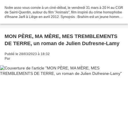
Notre asso vous convie à un ciné-débat, le vendredi 31 mars à 20 H au CGR
de Saint-Quentin, autour du film "Animals", film inspiré du crime homophobe
d'Ihsane Jarfi à Liège en avril 2012. Synopsis : Brahim est un jeune homme
secrètement gay. Il est aussi...
MON PÈRE, MA MÈRE, MES TREMBLEMENTS
DE TERRE, un roman de Julien Dufresne-Lamy
Publié le 28/03/2023 à 18:32
Par