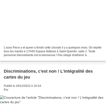
L'asso Fier.e.s et queer a fondé cette chorale il y a quelques mois. On répète
tous les mardis à 17H45 Espace Matisse à Saint-Quentin, salle 2. Toute
personne bienveillante est la bienvenue ! Pas obligé d'adhérer à
l'association pour chanter. Convaincu.e...
Discriminations, c'est non ! L'intégralité des
cartes du jeu
Publié le 29/12/2022 à 10:54
Par