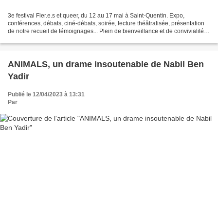
3e festival Fier.e.s et queer, du 12 au 17 mai à Saint-Quentin. Expo,
conférences, débats, ciné-débats, soirée, lecture théâtralisée, présentation
de notre recueil de témoignages... Plein de bienveillance et de convivialité.
12 mai : - Exposition, Galerie...
ANIMALS, un drame insoutenable de Nabil Ben
Yadir
Publié le 12/04/2023 à 13:31
Par