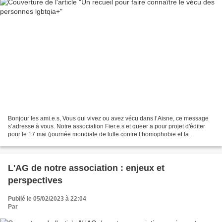
Bonjour les ami.e.s, Vous qui vivez ou avez vécu dans l’Aisne, ce message
s’adresse à vous. Notre association Fier.e.s et queer a pour projet d'éditer
pour le 17 mai (journée mondiale de lutte contre l’homophobie et la
transphobie) un recueil de témoignages...
L'AG de notre association : enjeux et
perspectives
Publié le 05/02/2023 à 22:04
Par