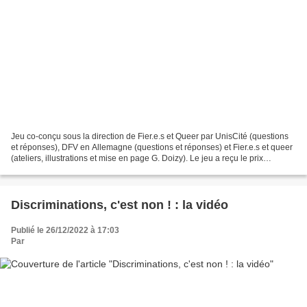
Jeu co-conçu sous la direction de Fier.e.s et Queer par UnisCité (questions
et réponses), DFV en Allemagne (questions et réponses) et Fier.e.s et queer
(ateliers, illustrations et mise en page G. Doizy). Le jeu a reçu le prix
"coopération" dans le cadre...
Discriminations, c'est non ! : la vidéo
Publié le 26/12/2022 à 17:03
Par