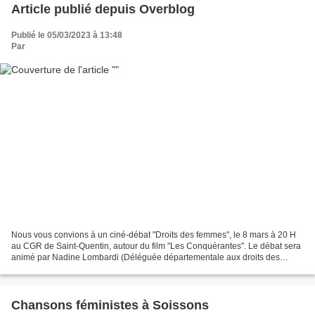
Article publié depuis Overblog
Publié le 05/03/2023 à 13:48
Par
Nous vous convions à un ciné-débat "Droits des femmes", le 8 mars à 20 H
au CGR de Saint-Quentin, autour du film "Les Conquérantes". Le débat sera
animé par Nadine Lombardi (Déléguée départementale aux droits des
femmes et à l'égalité) et Lily Ventoso-Y-Font...
Chansons féministes à Soissons