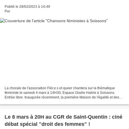
Publié le 28/02/2023 à 14:49
Par
La chorale de l'association Fièr.e.s et queer chantera sur la thématique
féministe le samedi 4 mars à 14H30, Espace Gisèle Halimi à Soissons.
Entrée libre. Inaugurée récemment, la première Maison de l'égalité et des
droits des femmes du département, lieu...
Le 8 mars à 20H au CGR de Saint-Quentin : ciné
débat spécial "droit des femmes" !