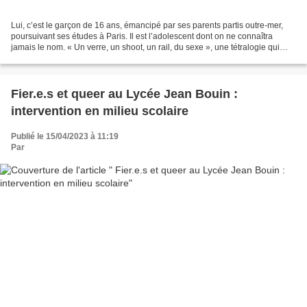
Lui, c’est le garçon de 16 ans, émancipé par ses parents partis outre-mer,
poursuivant ses études à Paris. Il est l’adolescent dont on ne connaîtra
jamais le nom. « Un verre, un shoot, un rail, du sexe », une tétralogie qui
rythme sa vie dès la sortie...
Fier.e.s et queer au Lycée Jean Bouin :
intervention en milieu scolaire
Publié le 15/04/2023 à 11:19
Par